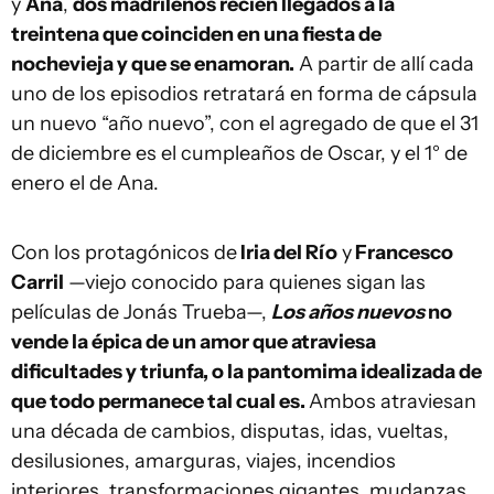
y
Ana
,
dos madrileños recién llegados a la
treintena que coinciden en una fiesta de
nochevieja y que se enamoran.
A partir de allí cada
uno de los episodios retratará en forma de cápsula
un nuevo “año nuevo”, con el agregado de que el 31
de diciembre es el cumpleaños de Oscar, y el 1° de
enero el de Ana.
Con los protagónicos de
Iria del Río
y
Francesco
Carril
—viejo conocido para quienes sigan las
películas de Jonás Trueba—,
Los años nuevos
no
vende la épica de un amor que atraviesa
dificultades y triunfa, o la pantomima idealizada de
que todo permanece tal cual es.
Ambos atraviesan
una década de cambios, disputas, idas, vueltas,
desilusiones, amarguras, viajes, incendios
interiores, transformaciones gigantes, mudanzas,