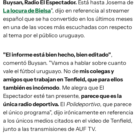
Buysan, Radio El Espectador.
Está hasta Josema de
La locura de Bielsa
", dijo en referencia al streamer
español que se ha convertido en los últimos meses
en una de las voces más escuchadas con respecto
al tema por el público uruguayo.
"El informe está bien hecho, bien editado"
,
comentó Buysan. "Vamos a hablar sobre cuanto
vale el fútbol uruguayo. No de
mis colegas y
amigos que trabajan en Tenfield, que para ellos
también es incómodo
. Me alegra que El
Espectador esté tan presente,
parece que es la
única radio deportiva.
El
Polideportivo
, que parece
el único programa", dijo irónicamente en referencia
a los únicos medios citados en el video de Tenfield,
junto a las transmisiones de AUF TV.