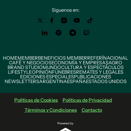
Siguenos en:
HOME
MEMBER
BENEFICIOS MEMBER
REFERÍ
NACIONAL
CAFÉ Y NEGOCIOS
ECONOMÍA Y EMPRESAS
AGRO
BRAND STUDIO
MUNDO
CULTURA Y ESPECTÁCULOS
LIFESTYLE
OPINIÓN
FÚNEBRES
REMATES Y LEGALES
EDICIONES ESPECIALES
PUBLICACIONES
NEWSLETTERS
ARGENTINA
ESPAÑA
ESTADOS UNIDOS
Políticas de Cookies
Políticas de Privacidad
Términos y Condiciones
Contacto