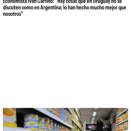
Economista Iván Carrino: "Hay cosas que en Uruguay no se
discuten como en Argentina; lo han hecho mucho mejor que
nosotros"