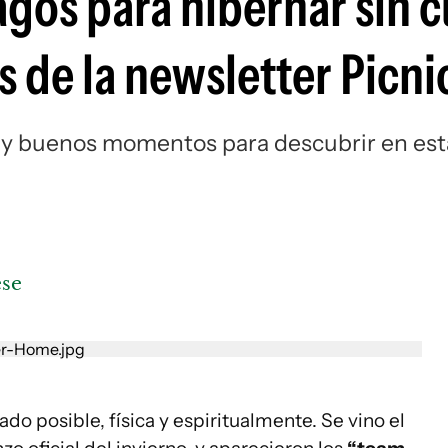
ragos para hibernar sin 
 de la newsletter Picni
y buenos momentos para descubrir en est
ese
do posible, física y espiritualmente. Se vino el