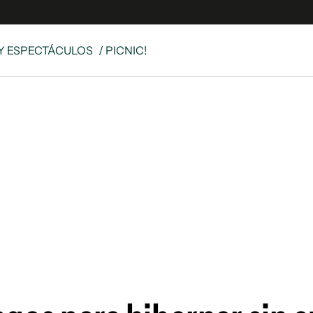
Y ESPECTÁCULOS
/ PICNIC!
e
S
n
es
Siguenos en:
 y Legales
es especiales
ciones
ters
ina
 Unidos