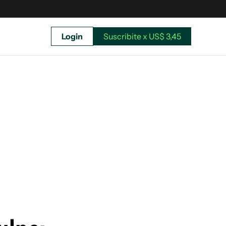
Login
Suscribite x US$ 3,45
uscríbete ahora a El Observador y elegí hasta
donde llegar.
Suscribite x US$ 3,45