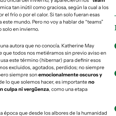
zo oficial del invierno, y aparecieron los
“team
mica tan inútil como graciosa, según la cual a los
l frío o por el calor. Si tan solo fueran esas
ía este mundo. Pero no voy a hablar de “teams”
no solo en invierno.
 una autora que no conocía. Katherine May
e que todos nos metiéramos sin previo aviso en
s usa este término (hibernar) para definir esos
imos excluidos, agotados, perdidos; no siempre
 pero siempre son
emocionalmente oscuros y
 de lo que solemos hacer, es importante
no
in culpa ni vergüenza
, como una etapa
s una época que desde los albores de la humanidad