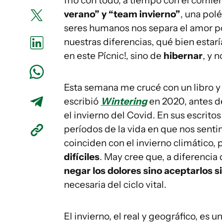
frío con todo, a tiempo con el comien
verano” y “team invierno”
, una polé
seres humanos nos separa el amor por e
nuestras diferencias, qué bien estar
en este Pícnic!, sino de
hibernar
, y 
Esta semana me crucé con un libro y
escribió
Wintering
en 2020, antes d
el invierno del Covid. En sus escrito
períodos de la vida en que nos sent
coinciden con el invierno climático,
difíciles
. May cree que, a diferencia
negar los dolores sino aceptarlos s
necesaria del ciclo vital.
El invierno, el real y geográfico, e