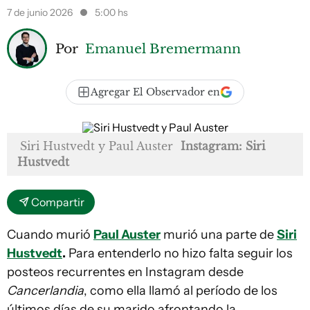
7 de junio 2026
5:00 hs
Por
Emanuel Bremermann
Agregar El Observador en
Siri Hustvedt y Paul Auster
Instagram: Siri
Hustvedt
Compartir
Cuando murió
Paul Auster
murió una parte de
Siri
Hustvedt
.
Para entenderlo no hizo falta seguir los
posteos recurrentes en Instagram desde
Cancerlandia
, como ella llamó al período de los
últimos días de su marido afrontando la