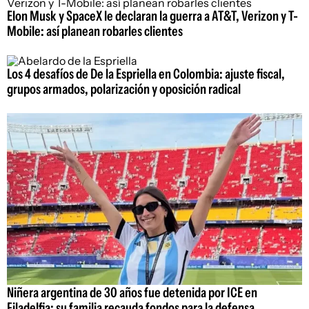
Elon Musk y SpaceX le declaran la guerra a AT&T, Verizon y T-
Mobile: así planean robarles clientes
Los 4 desafíos de De la Espriella en Colombia: ajuste fiscal,
grupos armados, polarización y oposición radical
Niñera argentina de 30 años fue detenida por ICE en
Filadelfia: su familia recauda fondos para la defensa