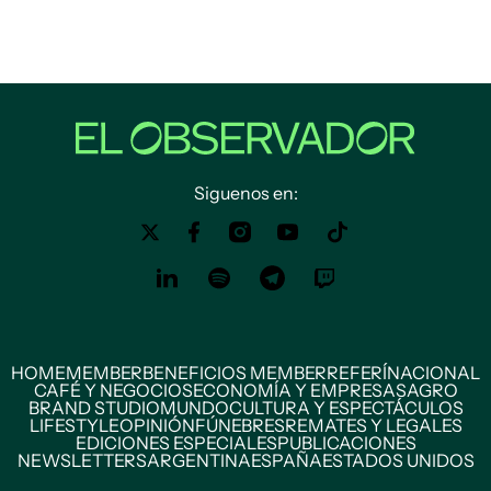
Siguenos en:
HOME
MEMBER
BENEFICIOS MEMBER
REFERÍ
NACIONAL
CAFÉ Y NEGOCIOS
ECONOMÍA Y EMPRESAS
AGRO
BRAND STUDIO
MUNDO
CULTURA Y ESPECTÁCULOS
LIFESTYLE
OPINIÓN
FÚNEBRES
REMATES Y LEGALES
EDICIONES ESPECIALES
PUBLICACIONES
NEWSLETTERS
ARGENTINA
ESPAÑA
ESTADOS UNIDOS