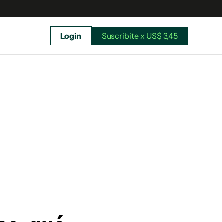
Login
Suscribite x US$ 3,45
uscríbete ahora a El Observador y elegí hasta
donde llegar.
Suscribite x US$ 3,45