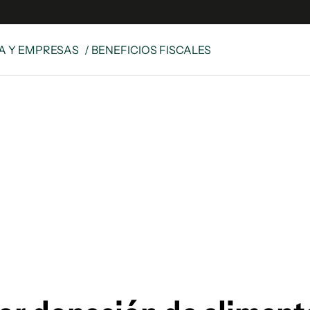
A Y EMPRESAS
/ BENEFICIOS FISCALES
e
S
n
es
Siguenos en:
 y Legales
es especiales
ciones
ters
ina
 Unidos