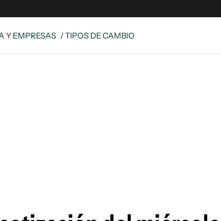
A Y EMPRESAS
/ TIPOS DE CAMBIO
e
S
n
es
Siguenos en:
 y Legales
es especiales
ciones
ters
ina
 Unidos