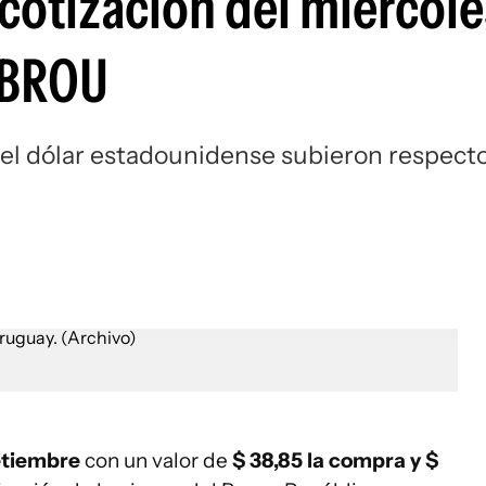
 cotización del miércole
 BROU
 del dólar estadounidense subieron respect
etiembre
con un valor de
$ 38,85 la compra y $