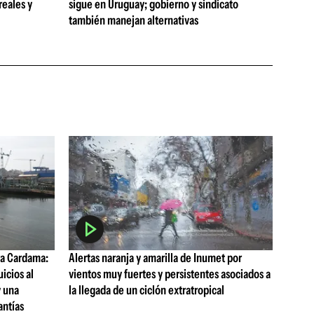
reales y
sigue en Uruguay; gobierno y sindicato
también manejan alternativas
a Cardama:
Alertas naranja y amarilla de Inumet por
uicios al
vientos muy fuertes y persistentes asociados a
y una
la llegada de un ciclón extratropical
antías