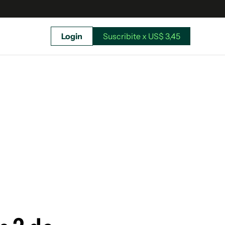
Login
Suscribite x US$ 3,45
uscríbete ahora a El Observador y elegí hasta
donde llegar.
Suscribite x US$ 3,45