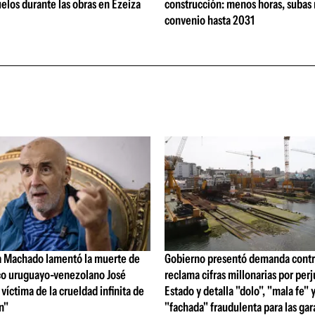
elos durante las obras en Ezeiza
construcción: menos horas, subas 
convenio hasta 2031
a Machado lamentó la muerte de
Gobierno presentó demanda contr
ico uruguayo-venezolano José
reclama cifras millonarias por perj
 víctima de la crueldad infinita de
Estado y detalla "dolo", "mala fe" 
n"
"fachada" fraudulenta para las gar