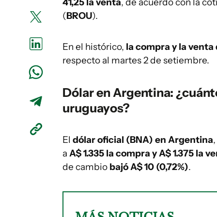
41,25
la venta
, de acuerdo con la cot
(
BROU
).
En el histórico,
la compra y la venta
respecto al martes 2 de setiembre.
Dólar en Argentina: ¿cuánt
uruguayos?
El
dólar oficial (BNA) en Argentina
a
A$ 1.335 la compra y A$ 1.375 la v
de cambio
bajó A$ 10 (0,72%)
.