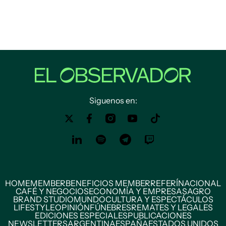
Siguenos en:
HOME
MEMBER
BENEFICIOS MEMBER
REFERÍ
NACIONAL
CAFÉ Y NEGOCIOS
ECONOMÍA Y EMPRESAS
AGRO
BRAND STUDIO
MUNDO
CULTURA Y ESPECTÁCULOS
LIFESTYLE
OPINIÓN
FÚNEBRES
REMATES Y LEGALES
EDICIONES ESPECIALES
PUBLICACIONES
NEWSLETTERS
ARGENTINA
ESPAÑA
ESTADOS UNIDOS