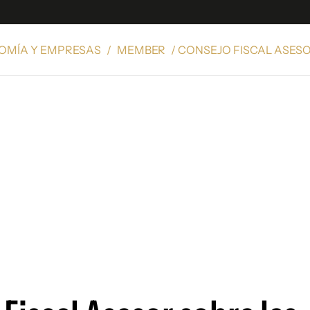
OMÍA Y EMPRESAS
/
MEMBER
/ CONSEJO FISCAL ASES
e
S
n
es
Siguenos en:
 y Legales
es especiales
ciones
ters
ina
 Unidos