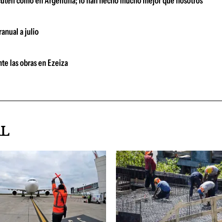
scuten como en Argentina; lo han hecho mucho mejor que nosotros"
anual a julio
te las obras en Ezeiza
AL