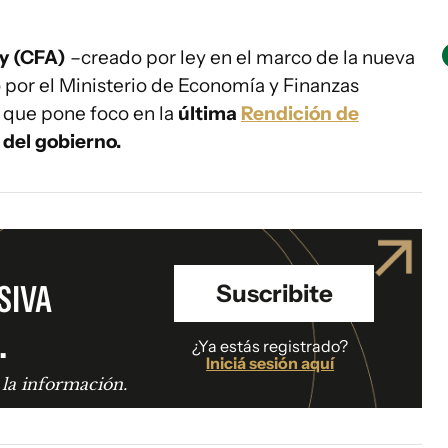
y (CFA)
–creado por ley en el marco de la nueva
o por el Ministerio de Economía y Finanzas
 que pone foco en la
última
Rendición de
 del gobierno.
SIVA
Suscribite
.
¿Ya estás registrado?
Iniciá sesión aquí
 la información.