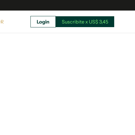
OR
Login
Suscribite x US$ 3,45
uscríbete ahora a El Observador y elegí hasta
donde llegar.
Suscribite x US$ 3,45