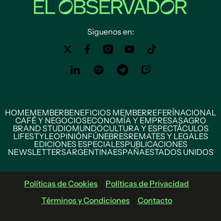
Siguenos en:
HOME
MEMBER
BENEFICIOS MEMBER
REFERÍ
NACIONAL
CAFÉ Y NEGOCIOS
ECONOMÍA Y EMPRESAS
AGRO
BRAND STUDIO
MUNDO
CULTURA Y ESPECTÁCULOS
LIFESTYLE
OPINIÓN
FÚNEBRES
REMATES Y LEGALES
EDICIONES ESPECIALES
PUBLICACIONES
NEWSLETTERS
ARGENTINA
ESPAÑA
ESTADOS UNIDOS
Políticas de Cookies
Políticas de Privacidad
Términos y Condiciones
Contacto