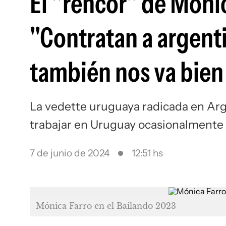
El "rencor" de Móni
"Contratan a argenti
también nos va bien
La vedette uruguaya radicada en Arg
trabajar en Uruguay ocasionalmente 
7 de junio de 2024
12:51 hs
Mónica Farro en el Bailando 2023