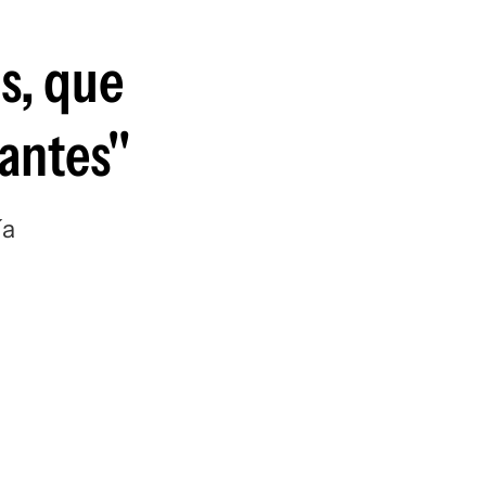
s, que
tantes"
ía