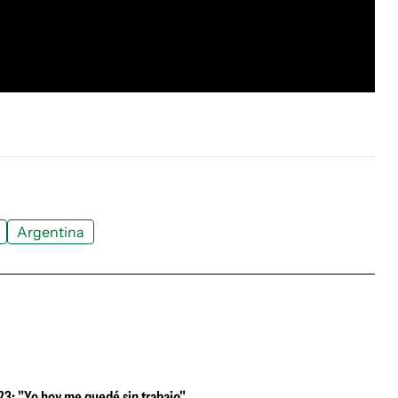
Argentina
023: "Yo hoy me quedé sin trabajo"