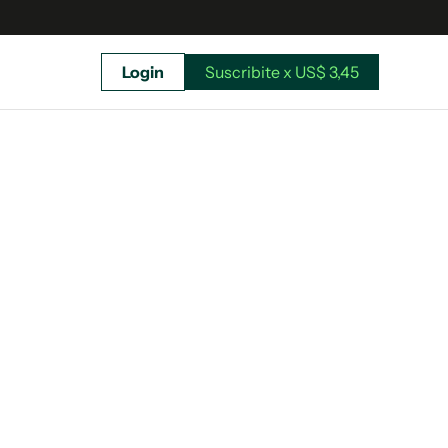
Login
Suscribite x US$ 3,45
uscríbete ahora a El Observador y elegí hasta
donde llegar.
Suscribite x US$ 3,45