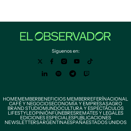
Siguenos en:
HOME
MEMBER
BENEFICIOS MEMBER
REFERÍ
NACIONAL
CAFÉ Y NEGOCIOS
ECONOMÍA Y EMPRESAS
AGRO
BRAND STUDIO
MUNDO
CULTURA Y ESPECTÁCULOS
LIFESTYLE
OPINIÓN
FÚNEBRES
REMATES Y LEGALES
EDICIONES ESPECIALES
PUBLICACIONES
NEWSLETTERS
ARGENTINA
ESPAÑA
ESTADOS UNIDOS