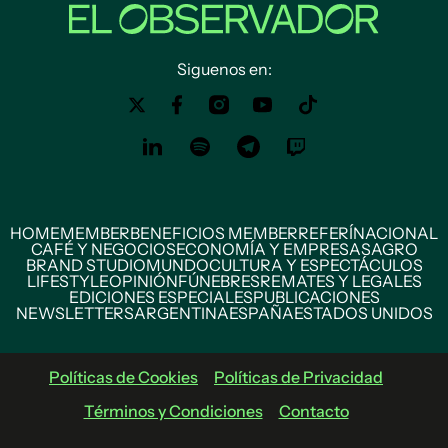
Siguenos en:
HOME
MEMBER
BENEFICIOS MEMBER
REFERÍ
NACIONAL
CAFÉ Y NEGOCIOS
ECONOMÍA Y EMPRESAS
AGRO
BRAND STUDIO
MUNDO
CULTURA Y ESPECTÁCULOS
LIFESTYLE
OPINIÓN
FÚNEBRES
REMATES Y LEGALES
EDICIONES ESPECIALES
PUBLICACIONES
NEWSLETTERS
ARGENTINA
ESPAÑA
ESTADOS UNIDOS
Políticas de Cookies
Políticas de Privacidad
Términos y Condiciones
Contacto