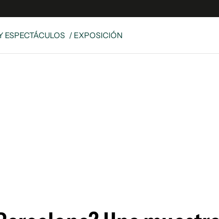
Y ESPECTÁCULOS
/ EXPOSICIÓN
e
S
n
es
Siguenos en:
 y Legales
es especiales
ciones
ters
ina
 Unidos