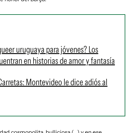
 queer uruguaya para jóvenes? Los
cuentran en historias de amor y fantasía
Carretas: Montevideo le dice adiós al
ad cosmopolita, bulliciosa (...) y en ese