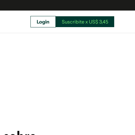
Login
Suscribite x US$ 3,45
uscríbete ahora a El Observador y elegí hasta
donde llegar.
Suscribite x US$ 3,45