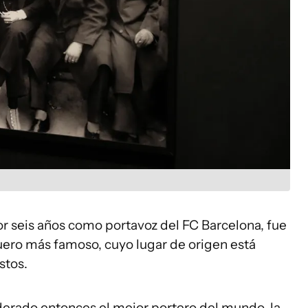
 seis años como portavoz del FC Barcelona, fue
uero más famoso, cuyo lugar de origen está
stos.
erado entonces el mejor portero del mundo, la