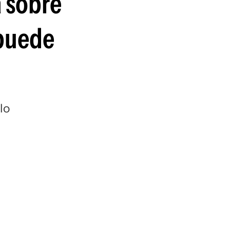
a sobre
 puede
lo