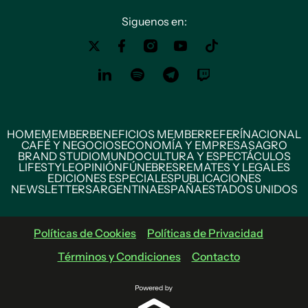
Siguenos en:
HOME
MEMBER
BENEFICIOS MEMBER
REFERÍ
NACIONAL
CAFÉ Y NEGOCIOS
ECONOMÍA Y EMPRESAS
AGRO
BRAND STUDIO
MUNDO
CULTURA Y ESPECTÁCULOS
LIFESTYLE
OPINIÓN
FÚNEBRES
REMATES Y LEGALES
EDICIONES ESPECIALES
PUBLICACIONES
NEWSLETTERS
ARGENTINA
ESPAÑA
ESTADOS UNIDOS
Políticas de Cookies
Políticas de Privacidad
Términos y Condiciones
Contacto