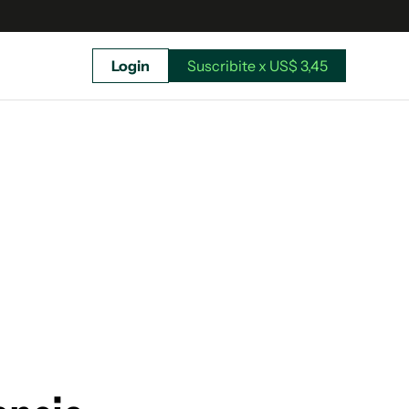
Login
Suscribite x US$ 3,45
uscríbete ahora a El Observador y elegí hasta
donde llegar.
Suscribite x US$ 3,45