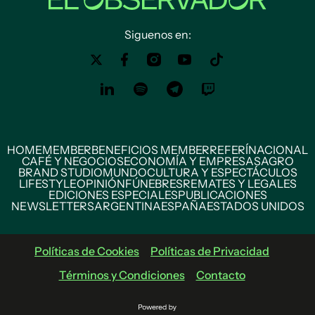
Siguenos en:
HOME
MEMBER
BENEFICIOS MEMBER
REFERÍ
NACIONAL
CAFÉ Y NEGOCIOS
ECONOMÍA Y EMPRESAS
AGRO
BRAND STUDIO
MUNDO
CULTURA Y ESPECTÁCULOS
LIFESTYLE
OPINIÓN
FÚNEBRES
REMATES Y LEGALES
EDICIONES ESPECIALES
PUBLICACIONES
NEWSLETTERS
ARGENTINA
ESPAÑA
ESTADOS UNIDOS
Políticas de Cookies
Políticas de Privacidad
Términos y Condiciones
Contacto