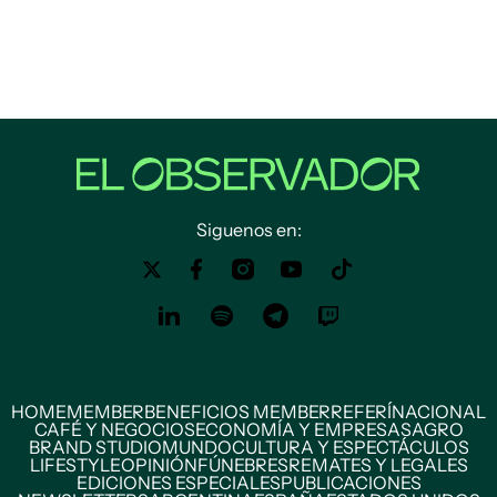
Siguenos en:
HOME
MEMBER
BENEFICIOS MEMBER
REFERÍ
NACIONAL
CAFÉ Y NEGOCIOS
ECONOMÍA Y EMPRESAS
AGRO
BRAND STUDIO
MUNDO
CULTURA Y ESPECTÁCULOS
LIFESTYLE
OPINIÓN
FÚNEBRES
REMATES Y LEGALES
EDICIONES ESPECIALES
PUBLICACIONES