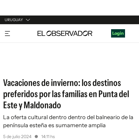
URUGUAY
URUGUAY
Login
ARGENTINA
ESPAÑA
ESTADOS UNIDOS
Vacaciones de invierno: los destinos
preferidos por las familias en Punta del
Este y Maldonado
La oferta cultural dentro dentro del balneario de la
península esteña es sumamente amplia
5 de julio 2024
14:11 hs