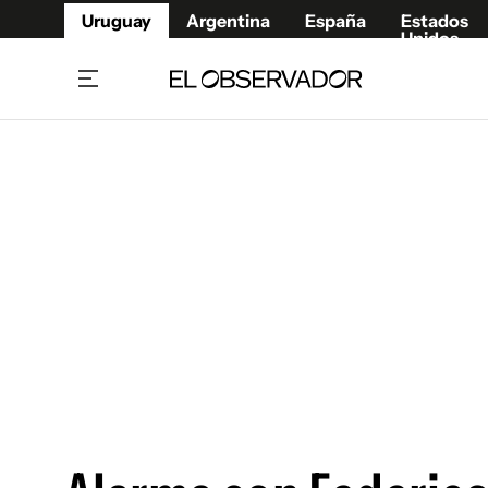
Uruguay
Argentina
España
Estados
Unidos
Home
Juegos 
Referí
Rugby
Fútbol
Básque
Mundial 2026
Tenis
Resultados Deportivos
Runnin
Fútbol internacional
Polidep
Copa Libertadores
Motor