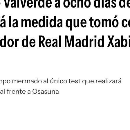
 Valverde a ocho días d
Si
rá la medida que tomó c
dor de Real Madrid Xab
mpo mermado al único test que realizará
ial frente a Osasuna