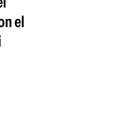
el
guenos en:
on el
i