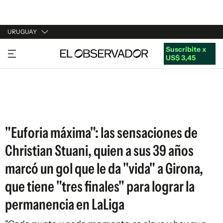
URUGUAY
Suscribite x
URUGUAY
US$ 3,45
ARGENTINA
ESPAÑA
ESTADOS UNIDOS
"Euforia máxima": las sensaciones de
Christian Stuani, quien a sus 39 años
marcó un gol que le da "vida" a Girona,
que tiene "tres finales" para lograr la
permanencia en LaLiga