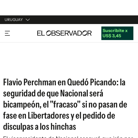
URUGUAY
Suscribite x
URUGUAY
US$ 3,45
ARGENTINA
ESPAÑA
ESTADOS UNIDOS
Flavio Perchman en Quedó Picando: la
seguridad de que Nacional será
bicampeón, el "fracaso" si no pasan de
fase en Libertadores y el pedido de
disculpas a los hinchas