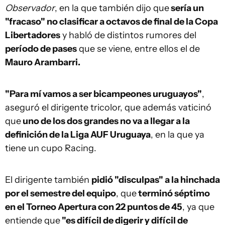
Observador
, en la que también dijo que
sería un
"fracaso" no clasificar a octavos de final de la Copa
Libertadores
y habló de distintos rumores del
período de pases
que se viene, entre ellos el de
Mauro Arambarri.
"Para mí vamos a ser bicampeones uruguayos"
,
aseguró el dirigente tricolor, que además vaticinó
que
uno de los dos grandes no va a llegar a la
definición de la Liga AUF Uruguaya
, en la que ya
tiene un cupo Racing.
El dirigente también
pidió "disculpas" a la hinchada
por el semestre del equipo
, que
terminó séptimo
en el Torneo Apertura con 22 puntos de 45
, ya que
entiende que
"es difícil de digerir y difícil de