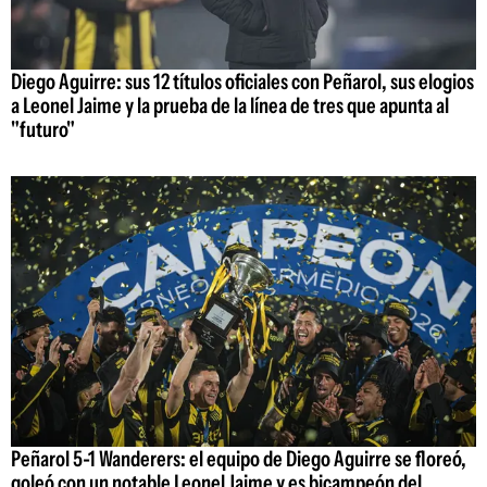
Diego Aguirre: sus 12 títulos oficiales con Peñarol, sus elogios
a Leonel Jaime y la prueba de la línea de tres que apunta al
"futuro"
Peñarol 5-1 Wanderers: el equipo de Diego Aguirre se floreó,
goleó con un notable Leonel Jaime y es bicampeón del