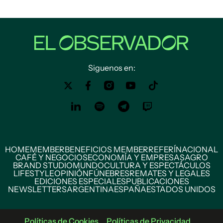
Siguenos en:
HOME
MEMBER
BENEFICIOS MEMBER
REFERÍ
NACIONAL
CAFÉ Y NEGOCIOS
ECONOMÍA Y EMPRESAS
AGRO
BRAND STUDIO
MUNDO
CULTURA Y ESPECTÁCULOS
LIFESTYLE
OPINIÓN
FÚNEBRES
REMATES Y LEGALES
EDICIONES ESPECIALES
PUBLICACIONES
NEWSLETTERS
ARGENTINA
ESPAÑA
ESTADOS UNIDOS
Políticas de Cookies
Políticas de Privacidad