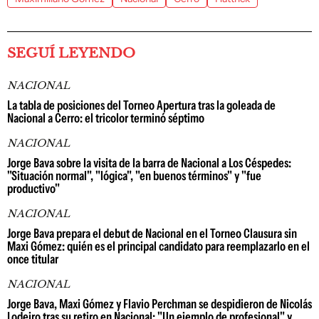
SEGUÍ LEYENDO
NACIONAL
La tabla de posiciones del Torneo Apertura tras la goleada de
Nacional a Cerro: el tricolor terminó séptimo
NACIONAL
Jorge Bava sobre la visita de la barra de Nacional a Los Céspedes:
"Situación normal", "lógica", "en buenos términos" y "fue
productivo"
NACIONAL
Jorge Bava prepara el debut de Nacional en el Torneo Clausura sin
Maxi Gómez: quién es el principal candidato para reemplazarlo en el
once titular
NACIONAL
Jorge Bava, Maxi Gómez y Flavio Perchman se despidieron de Nicolás
Lodeiro tras su retiro en Nacional: "Un ejemplo de profesional" y