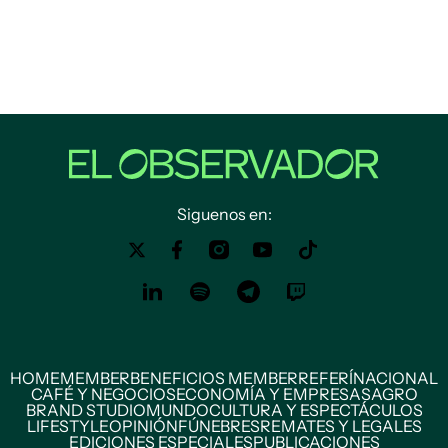
Siguenos en:
HOME
MEMBER
BENEFICIOS MEMBER
REFERÍ
NACIONAL
CAFÉ Y NEGOCIOS
ECONOMÍA Y EMPRESAS
AGRO
BRAND STUDIO
MUNDO
CULTURA Y ESPECTÁCULOS
LIFESTYLE
OPINIÓN
FÚNEBRES
REMATES Y LEGALES
EDICIONES ESPECIALES
PUBLICACIONES