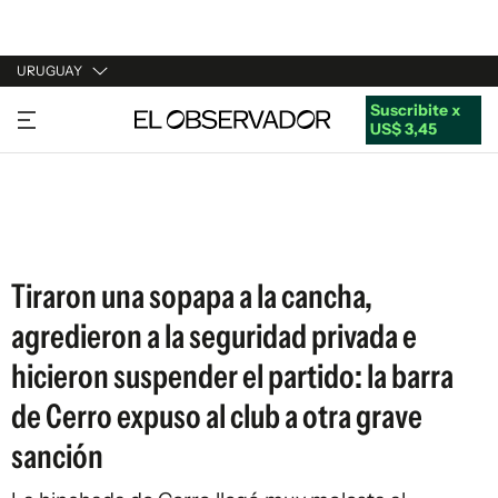
URUGUAY
Suscribite x
URUGUAY
US$ 3,45
ARGENTINA
ESPAÑA
ESTADOS UNIDOS
Tiraron una sopapa a la cancha,
agredieron a la seguridad privada e
hicieron suspender el partido: la barra
de Cerro expuso al club a otra grave
sanción