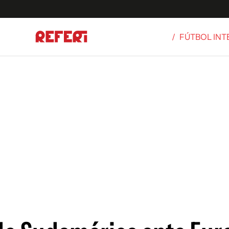
/
FÚTBOL IN
Olímpicos
S
tbol
g
ortivo