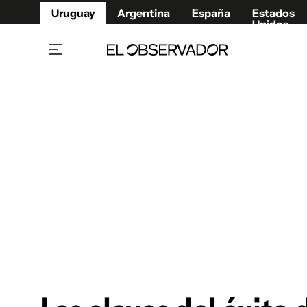
Uruguay
Argentina
España
Estados
Unidos
Home
Juegos 
Referí
Rugby
Fútbol
Básque
Mundial 2026
Tenis
Resultados Deportivos
Runnin
Fútbol internacional
Polidep
Copa Libertadores
Motor