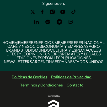
Siguenos en:
HOME
MEMBER
BENEFICIOS MEMBER
REFERÍ
NACIONAL
CAFÉ Y NEGOCIOS
ECONOMÍA Y EMPRESAS
AGRO
BRAND STUDIO
MUNDO
CULTURA Y ESPECTÁCULOS
LIFESTYLE
OPINIÓN
FÚNEBRES
REMATES Y LEGALES
EDICIONES ESPECIALES
PUBLICACIONES
NEWSLETTERS
ARGENTINA
ESPAÑA
ESTADOS UNIDOS
Políticas de Cookies
Políticas de Privacidad
Términos y Condiciones
Contacto