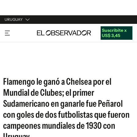
URUGUAY
Suscribite x
URUGUAY
US$ 3,45
ARGENTINA
ESPAÑA
ESTADOS UNIDOS
Flamengo le ganó a Chelsea por el
Mundial de Clubes; el primer
Sudamericano en ganarle fue Peñarol
con goles de dos futbolistas que fueron
campeones mundiales de 1930 con
Uruguay