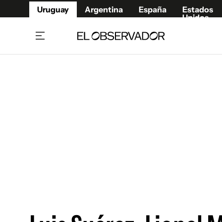
Uruguay
Argentina
España
Estados
Unidos
Home
Juegos 
Referí
Rugby
Fútbol
Básque
Mundial 2026
Tenis
Resultados Deportivos
Runnin
Fútbol internacional
Polidep
Copa Libertadores
Motor