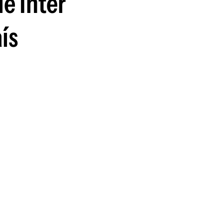
de Inter
guenos en:
ís