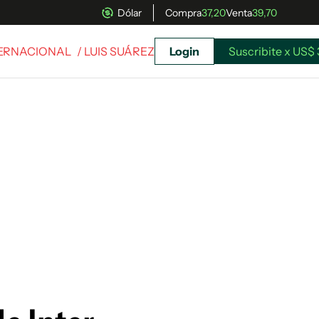
Dólar
Compra
37,20
Venta
39,70
TERNACIONAL
/ LUIS SUÁREZ
Login
Suscribite x US$ 
uscríbete ahora a El Observador y elegí hasta
donde llegar.
Suscribite x US$ 3,45