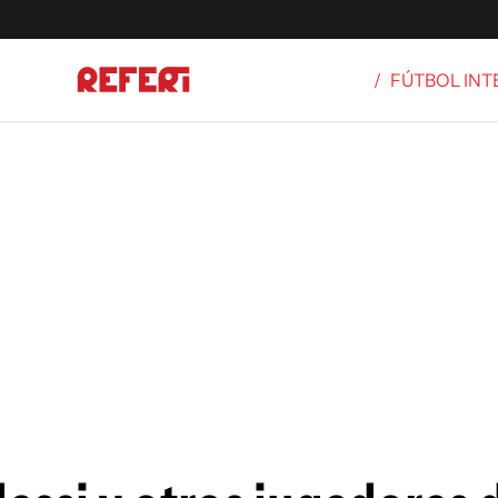
/
FÚTBOL IN
Olímpicos
S
tbol
g
ortivo