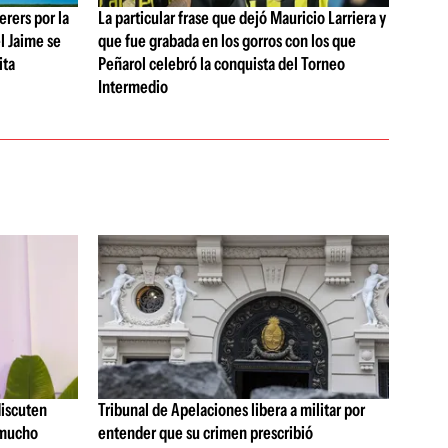
rers por la
La particular frase que dejó Mauricio Larriera y
l Jaime se
que fue grabada en los gorros con los que
ita
Peñarol celebró la conquista del Torneo
Intermedio
discuten
Tribunal de Apelaciones libera a militar por
 mucho
entender que su crimen prescribió