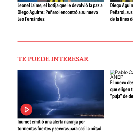
Leonel Jaime, el botija que le devolvió la paz a
Diego Aguirre
Diego Aguirre: Peñarol encontró a su nuevo
Peñarol, sus
Leo Fernández
de la línea 
TE PUEDE INTERESAR
El nuevo de
que eligen t
"puja" de d
Inumet emitió una alerta naranja por
tormentas fuertes y severas para casi la mitad