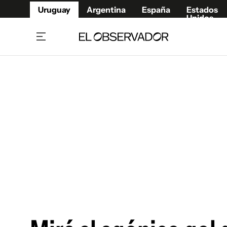
Uruguay
Argentina
España
Estados
Unidos
Home
Juegos 
Referí
Rugby
Fútbol
Básque
Mundial 2026
Tenis
Resultados Deportivos
Runnin
Fútbol internacional
Polidep
Copa Libertadores
Motor