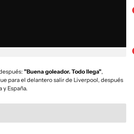
m después:
"Buena goleador. Todo llega"
,
 fue para el delantero salir de Liverpool, después
a y España.