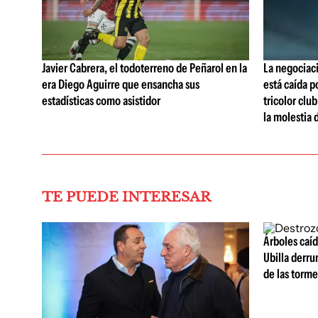
Javier Cabrera, el todoterreno de Peñarol en la
La negociaci
era Diego Aguirre que ensancha sus
está caída p
estadísticas como asistidor
tricolor clu
la molestia 
TE PUEDE INTERESAR
Árboles caíd
Ubilla derr
de las torme