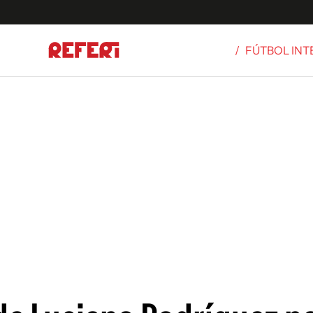
/
FÚTBOL IN
Olímpicos
S
tbol
g
ortivo