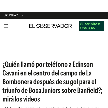
URUGUAY
Suscribite x
URUGUAY
US$ 3,45
ARGENTINA
ESPAÑA
ESTADOS UNIDOS
¿Quién llamó por teléfono a Edinson
Cavani en el centro del campo de La
Bombonera después de su gol para el
triunfo de Boca Juniors sobre Banfield?;
mirá los videos