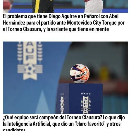
El problema que tiene Diego Aguirre en Peñarol con Abel
Hernández para el partido ante Montevideo City Torque por
el Torneo Clausura, y la variante que tiene en mente
¿Qué equipo será campeón del Torneo Clausura? Lo que dijo
la Inteligencia Artificial, que dio un "claro favorito" y otros
candidatos