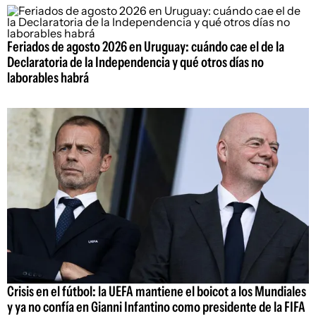
Feriados de agosto 2026 en Uruguay: cuándo cae el de la
Declaratoria de la Independencia y qué otros días no
laborables habrá
Crisis en el fútbol: la UEFA mantiene el boicot a los Mundiales
y ya no confía en Gianni Infantino como presidente de la FIFA