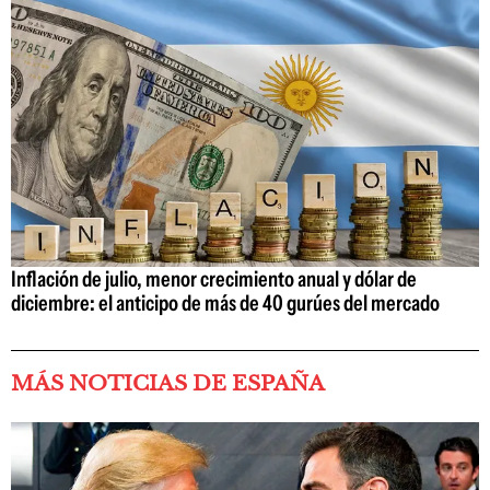
Inflación de julio, menor crecimiento anual y dólar de
diciembre: el anticipo de más de 40 gurúes del mercado
MÁS NOTICIAS DE ESPAÑA