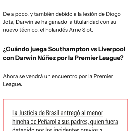
De a poco, y también debido a la lesión de Diogo
Jota, Darwin se ha ganado la titularidad con su
nuevo técnico, el holandés Arne Slot.
¿Cuándo juega Southampton vs Liverpool
con Darwin Núñez por la Premier League?
Ahora se vendrá un encuentro por la Premier
League.
La Justicia de Brasil entregó al menor
hincha de Peñarol a sus padres, quien fuera
detenido por los incidentes previos a