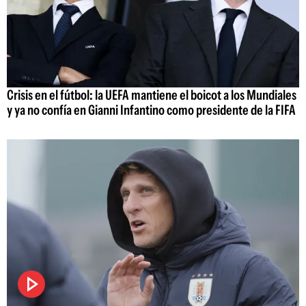
Crisis en el fútbol: la UEFA mantiene el boicot a los Mundiales
y ya no confía en Gianni Infantino como presidente de la FIFA