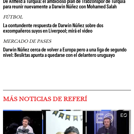
De Anfield a Turquía: el ambicioso plan de Trabzonspor de Turquía
para reunir nuevamente a Darwin Núñez con Mohamed Salah
FÚTBOL
La contundente respuesta de Darwin Núñez sobre dos
excompañeros suyos en Liverpool; mirá el video
MERCADO DE PASES
Darwin Núñez cerca de volver a Europa pero a una liga de segundo
nivel: Besiktas apunta a quedarse con el delantero uruguayo
MÁS NOTICIAS DE REFERÍ