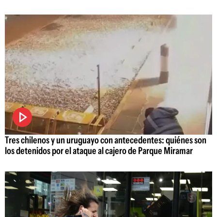
Tres chilenos y un uruguayo con antecedentes: quiénes son
los detenidos por el ataque al cajero de Parque Miramar