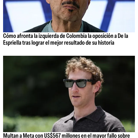
Cómo afronta la izquierda de Colombia la oposición a De la
Espriella tras lograr el mejor resultado de su historia
Multan a Meta con US$567 millones en el mayor fallo sobre