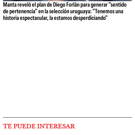
Manta reveló el plan de Diego Forlán para generar "sentido
de pertenencia" en la selección uruguaya: "Tenemos una
historia espectacular, la estamos desperdiciando"
TE PUEDE INTERESAR