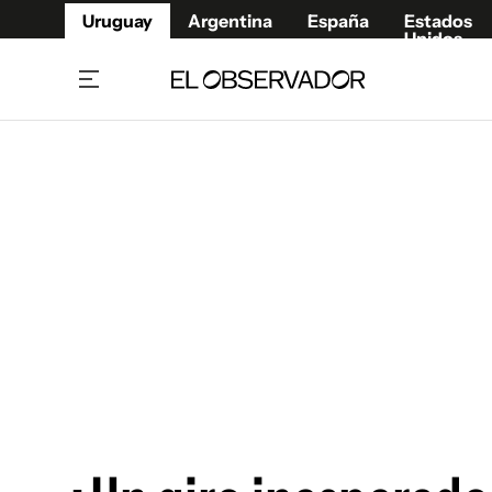
Uruguay
Argentina
España
Estados
Unidos
Home
Juegos 
Referí
Rugby
Fútbol
Básque
Mundial 2026
Tenis
Resultados Deportivos
Runnin
Fútbol internacional
Polidep
Copa Libertadores
Motor