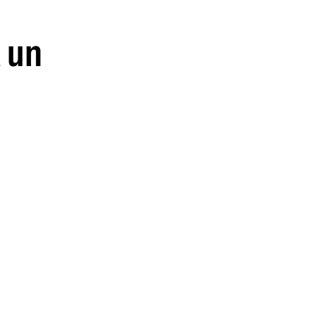
guenos en:
a un