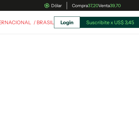
Dólar
Compra
37,20
Venta
39,70
TERNACIONAL
/ BRASIL
Login
Suscribite x US$ 3,45
uscríbete ahora a El Observador y elegí hasta
donde llegar.
Suscribite x US$ 3,45