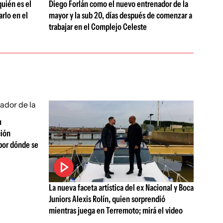
uién es el
Diego Forlán como el nuevo entrenador de la
rlo en el
mayor y la sub 20, días después de comenzar a
trabajar en el Complejo Celeste
u
ción
por dónde se
La nueva faceta artística del ex Nacional y Boca
Juniors Alexis Rolín, quien sorprendió
mientras juega en Terremoto; mirá el video