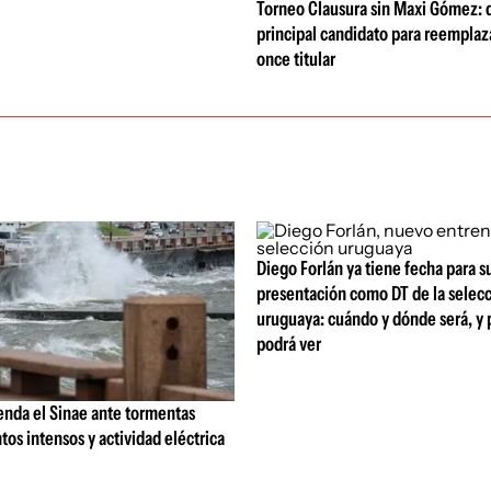
Torneo Clausura sin Maxi Gómez: q
principal candidato para reemplaza
once titular
Diego Forlán ya tiene fecha para s
presentación como DT de la selec
uruguaya: cuándo y dónde será, y 
podrá ver
nda el Sinae ante tormentas
ntos intensos y actividad eléctrica