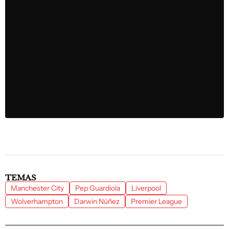
TEMAS
Manchester City
Pep Guardiola
Liverpool
Wolverhampton
Darwin Núñez
Premier League