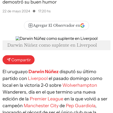
demostró su buen humor
22 de mayo 2024
17:20 hs
Agregar El Observador en
Darwin Núñez como suplente en Liverpool
Compartir
El uruguayo
Darwin Núñez
disputó su último
partido con
Liverpool
el pasado domingo como
local en la victoria 2-0 sobre
Wolverhampton
Wanderers, día en el que termino una nueva
edición de la
Premier League
en la que volvió a ser
campeón
Manchester City
de
Pep Guardiola
,
logrando el récord de ser el único club que la