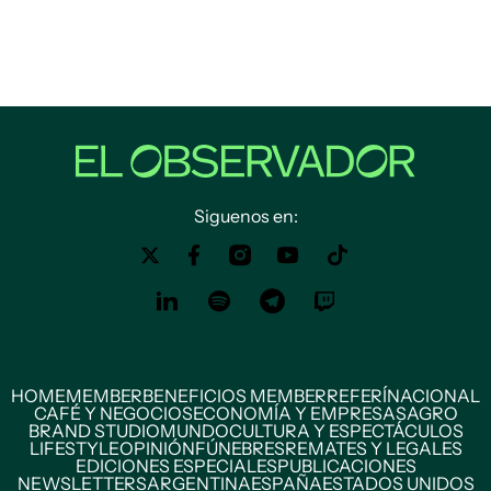
Siguenos en:
HOME
MEMBER
BENEFICIOS MEMBER
REFERÍ
NACIONAL
CAFÉ Y NEGOCIOS
ECONOMÍA Y EMPRESAS
AGRO
BRAND STUDIO
MUNDO
CULTURA Y ESPECTÁCULOS
LIFESTYLE
OPINIÓN
FÚNEBRES
REMATES Y LEGALES
EDICIONES ESPECIALES
PUBLICACIONES
NEWSLETTERS
ARGENTINA
ESPAÑA
ESTADOS UNIDOS