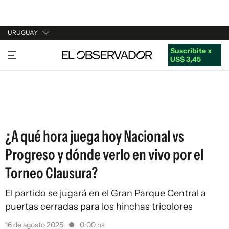
URUGUAY
Suscribite x
URUGUAY
US$ 3,45
ARGENTINA
ESPAÑA
ESTADOS UNIDOS
¿A qué hora juega hoy Nacional vs
Progreso y dónde verlo en vivo por el
Torneo Clausura?
El partido se jugará en el Gran Parque Central a
puertas cerradas para los hinchas tricolores
16 de agosto 2025
0:00 hs