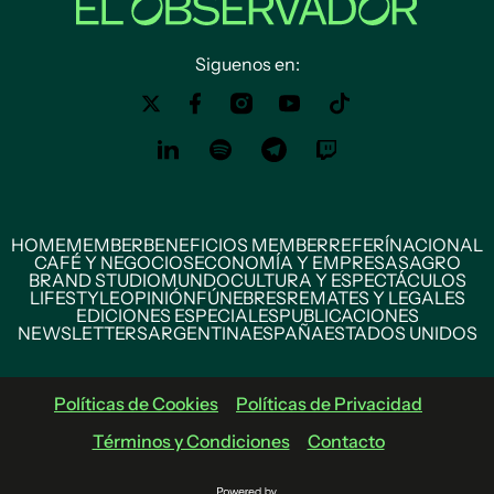
Siguenos en:
HOME
MEMBER
BENEFICIOS MEMBER
REFERÍ
NACIONAL
CAFÉ Y NEGOCIOS
ECONOMÍA Y EMPRESAS
AGRO
BRAND STUDIO
MUNDO
CULTURA Y ESPECTÁCULOS
LIFESTYLE
OPINIÓN
FÚNEBRES
REMATES Y LEGALES
EDICIONES ESPECIALES
PUBLICACIONES
NEWSLETTERS
ARGENTINA
ESPAÑA
ESTADOS UNIDOS
Políticas de Cookies
Políticas de Privacidad
Términos y Condiciones
Contacto