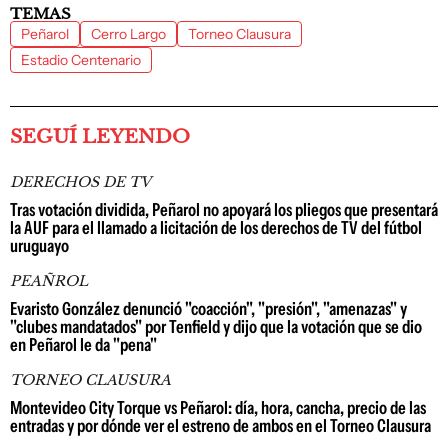
TEMAS
Peñarol
Cerro Largo
Torneo Clausura
Estadio Centenario
SEGUÍ LEYENDO
DERECHOS DE TV
Tras votación dividida, Peñarol no apoyará los pliegos que presentará
la AUF para el llamado a licitación de los derechos de TV del fútbol
uruguayo
PEAÑROL
Evaristo González denunció "coacción", "presión", "amenazas" y
"clubes mandatados" por Tenfield y dijo que la votación que se dio
en Peñarol le da "pena"
TORNEO CLAUSURA
Montevideo City Torque vs Peñarol: día, hora, cancha, precio de las
entradas y por dónde ver el estreno de ambos en el Torneo Clausura