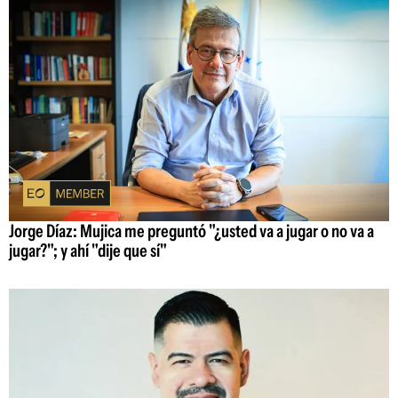
Jorge Díaz: Mujica me preguntó "¿usted va a jugar o no va a
jugar?"; y ahí "dije que sí"