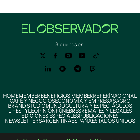
Siguenos en:
HOME
MEMBER
BENEFICIOS MEMBER
REFERÍ
NACIONAL
CAFÉ Y NEGOCIOS
ECONOMÍA Y EMPRESAS
AGRO
BRAND STUDIO
MUNDO
CULTURA Y ESPECTÁCULOS
LIFESTYLE
OPINIÓN
FÚNEBRES
REMATES Y LEGALES
EDICIONES ESPECIALES
PUBLICACIONES
NEWSLETTERS
ARGENTINA
ESPAÑA
ESTADOS UNIDOS