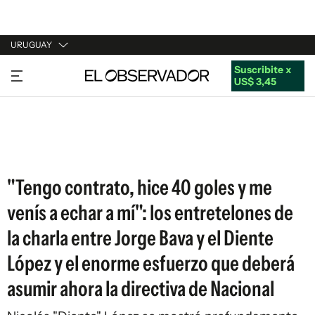
URUGUAY
Suscribite x
URUGUAY
US$ 3,45
ARGENTINA
ESPAÑA
ESTADOS UNIDOS
"Tengo contrato, hice 40 goles y me
venís a echar a mí": los entretelones de
la charla entre Jorge Bava y el Diente
López y el enorme esfuerzo que deberá
asumir ahora la directiva de Nacional