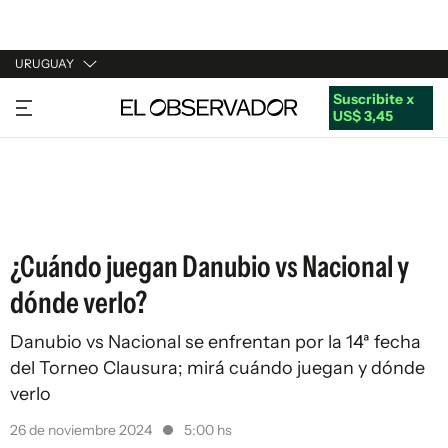
URUGUAY
Suscribite x
URUGUAY
US$ 3,45
ARGENTINA
ESPAÑA
ESTADOS UNIDOS
¿Cuándo juegan Danubio vs Nacional y
dónde verlo?
Danubio vs Nacional se enfrentan por la 14ª fecha
del Torneo Clausura; mirá cuándo juegan y dónde
verlo
26 de noviembre 2024
5:00 hs