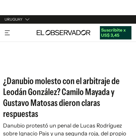
URUGUAY
Suscribite x
URUGUAY
US$ 3,45
ARGENTINA
ESPAÑA
ESTADOS UNIDOS
¿Danubio molesto con el arbitraje de
Leodán González? Camilo Mayada y
Gustavo Matosas dieron claras
respuestas
Danubio protestó un penal de Lucas Rodríguez
sobre Ignacio Pais y una segunda roja, del propio