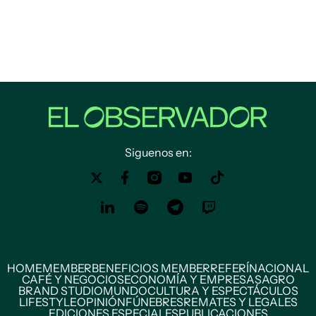
Siguenos en:
HOME
MEMBER
BENEFICIOS MEMBER
REFERÍ
NACIONAL
CAFÉ Y NEGOCIOS
ECONOMÍA Y EMPRESAS
AGRO
BRAND STUDIO
MUNDO
CULTURA Y ESPECTÁCULOS
LIFESTYLE
OPINIÓN
FÚNEBRES
REMATES Y LEGALES
EDICIONES ESPECIALES
PUBLICACIONES