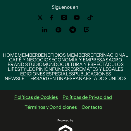
Siguenos en:
HOME
MEMBER
BENEFICIOS MEMBER
REFERÍ
NACIONAL
CAFÉ Y NEGOCIOS
ECONOMÍA Y EMPRESAS
AGRO
BRAND STUDIO
MUNDO
CULTURA Y ESPECTÁCULOS
LIFESTYLE
OPINIÓN
FÚNEBRES
REMATES Y LEGALES
EDICIONES ESPECIALES
PUBLICACIONES
NEWSLETTERS
ARGENTINA
ESPAÑA
ESTADOS UNIDOS
Políticas de Cookies
Políticas de Privacidad
Términos y Condiciones
Contacto