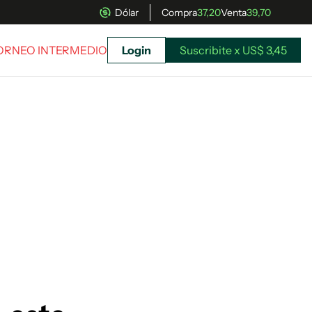
Dólar
Compra
37,20
Venta
39,70
TORNEO INTERMEDIO
Login
Suscribite x US$ 3,45
uscríbete ahora a El Observador y elegí hasta
donde llegar.
Suscribite x US$ 3,45