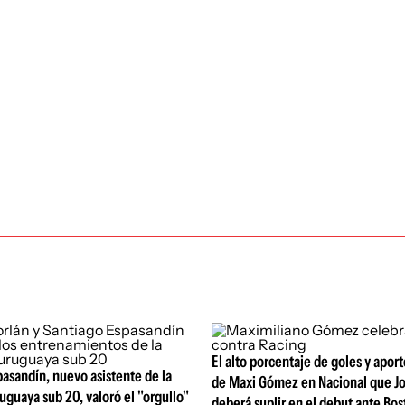
El alto porcentaje de goles y apor
asandín, nuevo asistente de la
de Maxi Gómez en Nacional que J
uguaya sub 20, valoró el "orgullo"
deberá suplir en el debut ante Bos