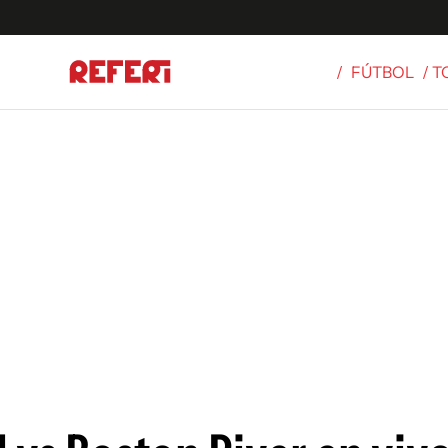
/
FÚTBOL
/ 
Olímpicos
S
tbol
g
ortivo