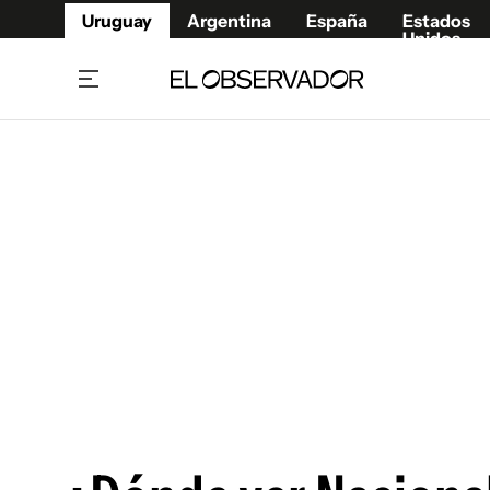
Uruguay
Argentina
España
Estados
Unidos
Home
Juegos 
Referí
Rugby
Fútbol
Básque
Mundial 2026
Tenis
Resultados Deportivos
Runnin
Fútbol internacional
Polidep
Copa Libertadores
Motor