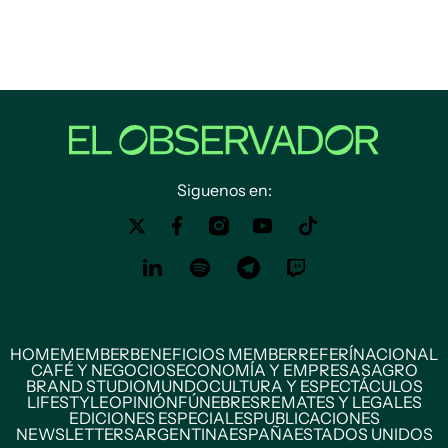
Siguenos en:
HOME
MEMBER
BENEFICIOS MEMBER
REFERÍ
NACIONAL
CAFÉ Y NEGOCIOS
ECONOMÍA Y EMPRESAS
AGRO
BRAND STUDIO
MUNDO
CULTURA Y ESPECTÁCULOS
LIFESTYLE
OPINIÓN
FÚNEBRES
REMATES Y LEGALES
EDICIONES ESPECIALES
PUBLICACIONES
NEWSLETTERS
ARGENTINA
ESPAÑA
ESTADOS UNIDOS