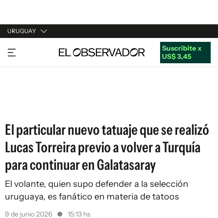
URUGUAY
Suscribite x
URUGUAY
US$ 3,45
ARGENTINA
ESPAÑA
ESTADOS UNIDOS
El particular nuevo tatuaje que se realizó
Lucas Torreira previo a volver a Turquía
para continuar en Galatasaray
El volante, quien supo defender a la selección
uruguaya, es fanático en materia de tatoos
9 de junio 2026
15:13 hs