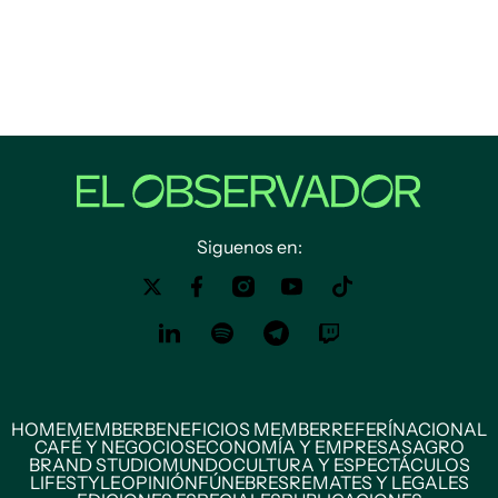
Siguenos en:
HOME
MEMBER
BENEFICIOS MEMBER
REFERÍ
NACIONAL
CAFÉ Y NEGOCIOS
ECONOMÍA Y EMPRESAS
AGRO
BRAND STUDIO
MUNDO
CULTURA Y ESPECTÁCULOS
LIFESTYLE
OPINIÓN
FÚNEBRES
REMATES Y LEGALES