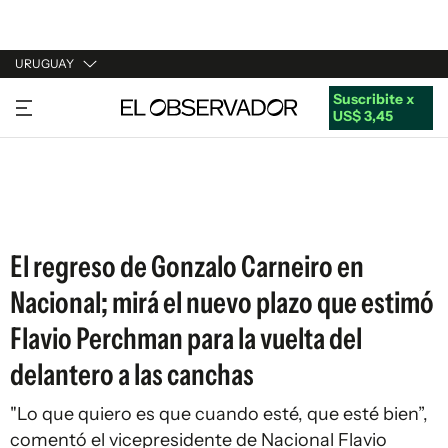
URUGUAY
Suscribite x
URUGUAY
US$ 3,45
ARGENTINA
ESPAÑA
ESTADOS UNIDOS
El regreso de Gonzalo Carneiro en
Nacional; mirá el nuevo plazo que estimó
Flavio Perchman para la vuelta del
delantero a las canchas
"Lo que quiero es que cuando esté, que esté bien”,
comentó el vicepresidente de Nacional Flavio